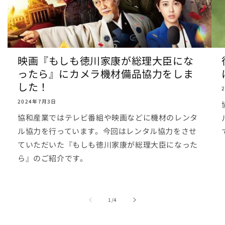
映画『もしも徳川家康が総理大臣にな
ったら』にカメラ機材備品協力をしま
した！
2024年7月3日
協和産業ではテレビ番組や映画などに機材のレンタ
ル協力を行っています。今回はレンタル協力をさせ
ていただいた『もしも徳川家康が総理大臣になった
ら』のご紹介です。
の
1
/
4