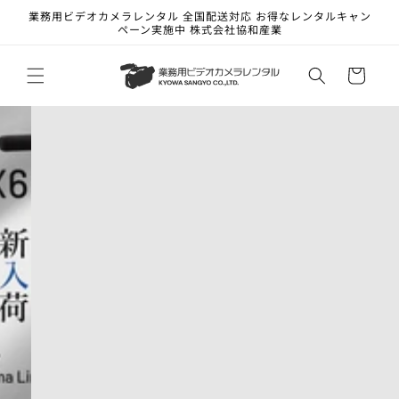
コンテ
業務用ビデオカメラレンタル 全国配送対応 お得なレンタルキャン
ンツに
ペーン実施中 株式会社協和産業
進む
カ
ー
ト