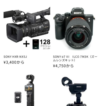
常
常
価
価
格
格
SONY HXR-NX5J
SONY α7 III ILCE-7M3K（ズー
ムレンズキット）
通
¥3,400から
通
¥4,750から
常
常
価
価
格
格