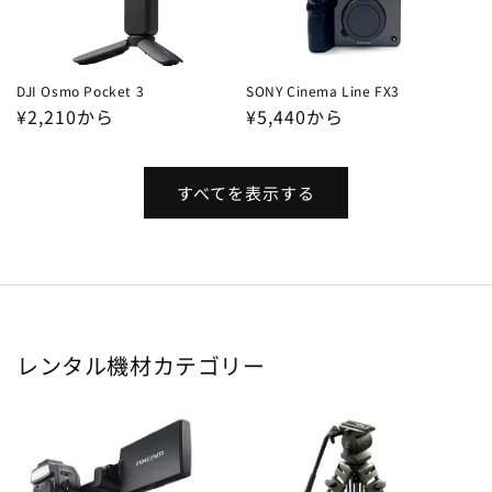
DJI Osmo Pocket 3
SONY Cinema Line FX3
通
¥2,210から
通
¥5,440から
常
常
価
価
格
格
すべてを表示する
レンタル機材カテゴリー