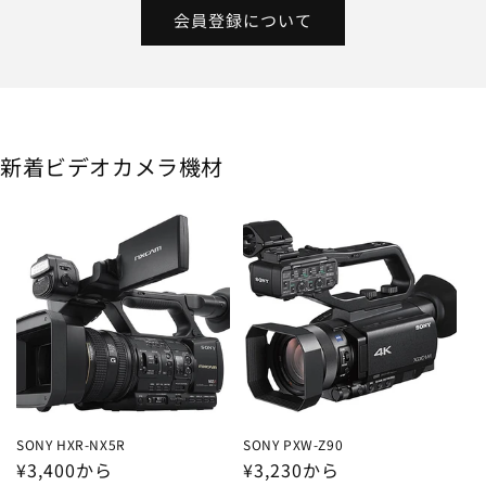
会員登録について
新着ビデオカメラ機材
SONY HXR-NX5R
SONY PXW-Z90
通
¥3,400から
通
¥3,230から